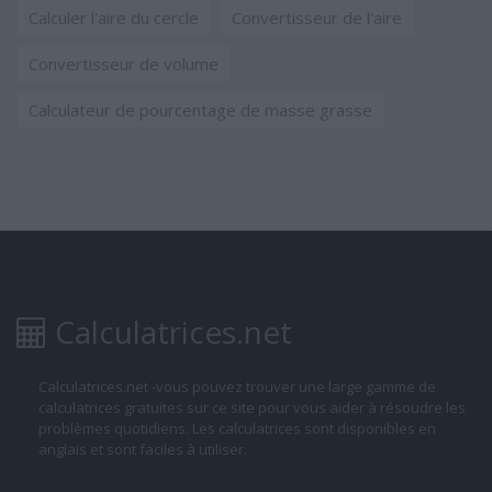
Calculer l'aire du cercle
Convertisseur de l'aire
Convertisseur de volume
Calculateur de pourcentage de masse grasse
Calculatrices.net
Calculatrices.net -vous pouvez trouver une large gamme de
calculatrices gratuites sur ce site pour vous aider à résoudre les
problèmes quotidiens. Les calculatrices sont disponibles en
anglais et sont faciles à utiliser.