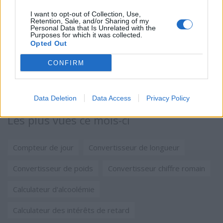
Convertisseur de longueur
Convertisseur de volume
I want to opt-out of Collection, Use,
Retention, Sale, and/or Sharing of my
Calculatrice d'amour
Calculer l'aire du cercle
Personal Data that Is Unrelated with the
Purposes for which it was collected.
Calculateur des intérêts de retard
Opted Out
CONFIRM
Calculateur d'alcoolémie
Calculateur de pourcentage de masse grasse
Data Deletion
Data Access
Privacy Policy
Les plus vues ce mois-ci
Compteur de jour
Convertisseur de longueur
Convertisseur de poids
Convertisseur chiffre romain
Calculateur d'alcoolémie
Calculateur des intérêts de retard