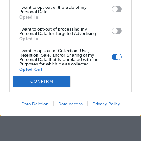
Divertissement
I want to opt-out of the Sale of my
Personal Data.
Opted In
Plusieurs compteurs amusants.
I want to opt-out of processing my
Calculateur d'âge
Personal Data for Targeted Advertising.
Opted In
Calculatrice d'amour
I want to opt-out of Collection, Use,
Retention, Sale, and/or Sharing of my
Personal Data that Is Unrelated with the
Purposes for which it was collected.
Opted Out
CONFIRM
Data Deletion
Data Access
Privacy Policy