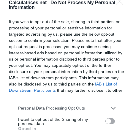
Utilitaire
Calculatrices.net -
Do Not Process My Personal
Information
Calculatrices pour divers problèmes généraux et
calculs.
If you wish to opt-out of the sale, sharing to third parties, or
processing of your personal or sensitive information for
Compteur de jour
targeted advertising by us, please use the below opt-out
section to confirm your selection. Please note that after your
Compteur de mots / compteur de caractères
opt-out request is processed you may continue seeing
interest-based ads based on personal information utilized by
Convertisseurs d'unités
us or personal information disclosed to third parties prior to
Convertisseur de l'aire
your opt-out. You may separately opt-out of the further
disclosure of your personal information by third parties on the
Convertisseur de longueur
IAB’s list of downstream participants. This information may
Convertisseur de poids
also be disclosed by us to third parties on the
IAB’s List of
Downstream Participants
that may further disclose it to other
Convertisseur de puissance
third parties.
Convertisseur de température
Personal Data Processing Opt Outs
Convertisseur de vitesse
I want to opt-out of the Sharing of my
Convertisseur de volume
personal data.
Opted In