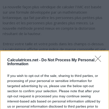
La nouvelle façon plus véridique de calculer l'IMC est basée
sur une formule développée par un mathématicien
britannique, qui fait paraître les personnes plus petites plus
lourdes et les personnes plus grandes plus minces. La
nouvelle méthode prend mieux en compte la distorsion
résultant de la hauteur.
Entrez votre taille et votre poids dans les champs ci-dessus.
La calculatrice affiche votre indice de masse corporelle et une
description de ce qu'indique l'IMC.
Calculatrices.net -
Do Not Process My Personal
Information
N'oubliez pas que l'IMC calculé de cette manière n'est
également qu'un indicateur approximatif du poids. L'IMC est
toujours affecté par le physique, la musculature et d'autres
If you wish to opt-out of the sale, sharing to third parties, or
facteurs possibles.
processing of your personal or sensitive information for
targeted advertising by us, please use the below opt-out
Comparez le résultat au résultat calculé traditionnellement
section to confirm your selection. Please note that after your
IMC
.
opt-out request is processed you may continue seeing
interest-based ads based on personal information utilized by
us or personal information disclosed to third parties prior to