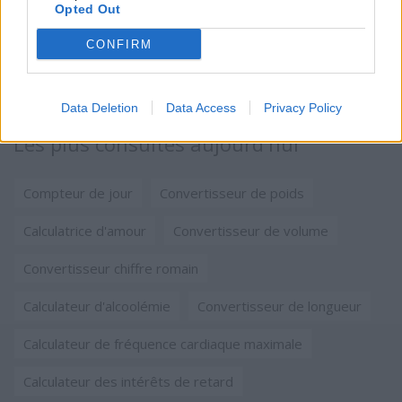
Opted Out
CONFIRM
Data Deletion
Data Access
Privacy Policy
Les plus consultés aujourd'hui
Compteur de jour
Convertisseur de poids
Calculatrice d'amour
Convertisseur de volume
Convertisseur chiffre romain
Calculateur d'alcoolémie
Convertisseur de longueur
Calculateur de fréquence cardiaque maximale
Calculateur des intérêts de retard