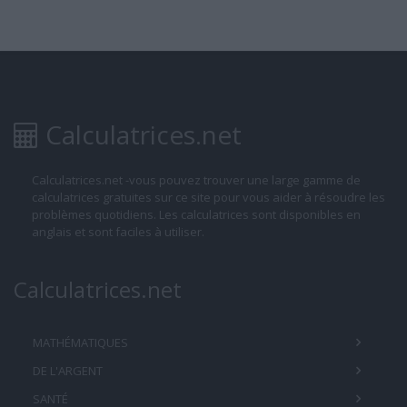
Calculatrices.net
Calculatrices.net -vous pouvez trouver une large gamme de
calculatrices gratuites sur ce site pour vous aider à résoudre les
problèmes quotidiens. Les calculatrices sont disponibles en
anglais et sont faciles à utiliser.
Calculatrices.net
MATHÉMATIQUES
DE L'ARGENT
SANTÉ