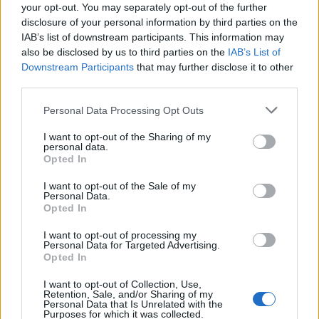
Sources et plus d'informations
your opt-out. You may separately opt-out of the further
disclosure of your personal information by third parties on the
Nick Trefethen: BMI
IAB’s list of downstream participants. This information may
BMI: Does the Body Mass Index need fixing
also be disclosed by us to third parties on the
IAB’s List of
Downstream Participants
that may further disclose it to other
Vous pourriez aussi être
third parties.
intéressé par
Personal Data Processing Opt Outs
Comment calculer l'IMC / Calculer l'IMC
I want to opt-out of the Sharing of my
personal data.
Opted In
I want to opt-out of the Sale of my
Personal Data.
Opted In
I want to opt-out of processing my
Personal Data for Targeted Advertising.
Opted In
I want to opt-out of Collection, Use,
Retention, Sale, and/or Sharing of my
Personal Data that Is Unrelated with the
Purposes for which it was collected.