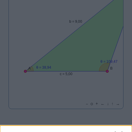
a =
b = 9,00
6,00
θ = 109,47
θ = 38,94
A
B
c = 5,00
–
o
+
←
↓
↑
→