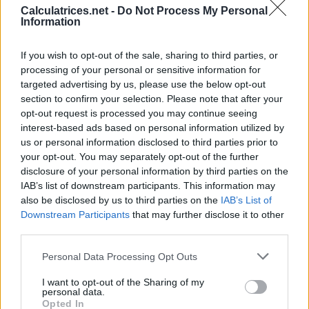
Calculatrices.net -
Do Not Process My Personal
Information
If you wish to opt-out of the sale, sharing to third parties, or
processing of your personal or sensitive information for
targeted advertising by us, please use the below opt-out
section to confirm your selection. Please note that after your
opt-out request is processed you may continue seeing
interest-based ads based on personal information utilized by
us or personal information disclosed to third parties prior to
your opt-out. You may separately opt-out of the further
disclosure of your personal information by third parties on the
IAB’s list of downstream participants. This information may
Calculatrice d'aire, de côté et
also be disclosed by us to third parties on the
IAB’s List of
d'angle du triangle
Downstream Participants
that may further disclose it to other
third parties.
Utilisez la calculatrice de triangle pour résoudre les angles,
Personal Data Processing Opt Outs
les côtés et l'aire inconnus d'un triangle en fournissant 3
valeurs connues.
I want to opt-out of the Sharing of my
personal data.
Opted In
Les longueurs des côtés doivent être dans la même unité.