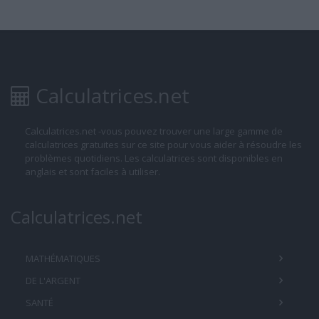
Calculatrices.net
Calculatrices.net -vous pouvez trouver une large gamme de
calculatrices gratuites sur ce site pour vous aider à résoudre les
problèmes quotidiens. Les calculatrices sont disponibles en
anglais et sont faciles à utiliser.
Calculatrices.net
MATHÉMATIQUES
DE L'ARGENT
SANTÉ